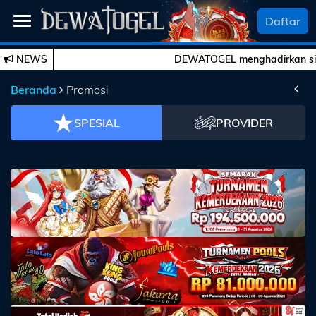
SELAMAT DATANG
Daftar
NEWS
DEWATOGEL menghadirkan sistem DE
Beranda
Beranda
Promosi
Daftar
SPESIAL
PROVIDER
Togel
Live
Casino
Slot
Games
Esports
PROMO
Bola