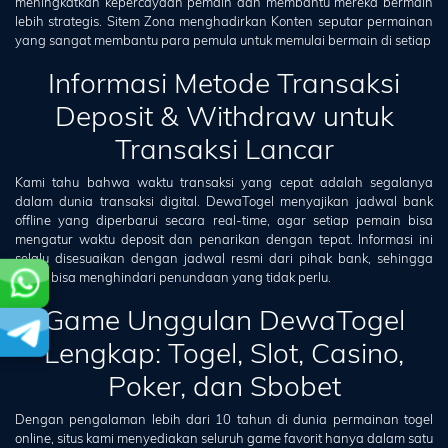
meningkatkan kepercayaan pemain dan membantu mereka bermain
lebih strategis. Sitem Zona menghadirkan Konten seputar permainan
yang sangat membantu para pemula untuk memulai bermain di setiap
Informasi Metode Transaksi
Deposit & Withdraw untuk
Transaksi Lancar
Kami tahu bahwa waktu transaksi yang cepat adalah segalanya
dalam dunia transaksi digital. DewaTogel menyajikan jadwal bank
offline yang diperbarui secara real-time, agar setiap pemain bisa
mengatur waktu deposit dan penarikan dengan tepat. Informasi ini
selalu disesuaikan dengan jadwal resmi dari pihak bank, sehingga
Anda bisa menghindari penundaan yang tidak perlu.
Game Unggulan DewaTogel
Lengkap: Togel, Slot, Casino,
Poker, dan Sbobet
Dengan pengalaman lebih dari 10 tahun di dunia permainan togel
online, situs kami menyediakan seluruh game favorit hanya dalam satu