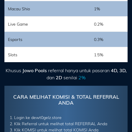
Macau Shio
1%
Live Game
0.2%
Esports
0.3%
Slots
1.5%
Khusus
Jowo Pools
referral hanya untuk pasaran
4D, 3D,
dan
2D
senilai
2%
CARA MELIHAT KOMISI & TOTAL REFERRAL
ANDA
Login ke dewt0gelz.store
Klik Referral untuk melihat total REFERRAL Anda
Klik KOMISI untuk melihat total KOMISI Anda