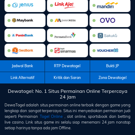
Jadwal Bank
RTP Dewatogel
Bukti JP
Link Alternatif
Kritik dan Saran
Zona Dewatogel
Dewatogel: No. 1 Situs Permainan Online Terpercaya
24 Jam
DewaTogel
adalah situs permainan online terbaik dengan game yang
lengkap dan sangat terpercaya. Situs ini menyediakan permainan judi
seperti Permainan
Togel Online
, slot online, sportsbook dan betting
live casino. Link situs game ini selalu siap menemani 24 jam nonstop
setiap harinya tanpa ada jam Offline.