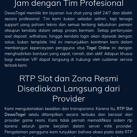
Jam dengan Tim Profesional
DewaTogel memiliki tim layanan live chat yang aktif 24/7 dan dilatih
secara profesional. Tim kami bukan sekadar admin, tapi tenaga
support yang paham teknis dan semua tentang kebutuhan pemain
ataupun kendala dalam setiap proses bermain. Setiap pertanyaan
soal deposit, withdraw, hingga kendala login akan dijawab dengan
solusi, bukan template. Hal ini menunjukkan komitmen kami dalam
membangun kepercayaan pengguna situs
Togel Online
ini dengan
menghadirkan bantuan yang cepat, ramah, dan aktif. Adapun khusus
bagi member VIP dapat langsung di hubungi oleh customer service
terbaik kami.
RTP Slot dan Zona Resmi
Disediakan Langsung dari
Provider
Kami mengutamakan keadilan dan transparansi. Karena itu,
RTP Slot
DewaTogel
selalu ditampilkan secara terbuka dan berasal dari
provider game resmi. Kami tidak pernah memodifikasi sistem rtp
karena seluruh game berjalan dalam server milik provider.
Pengalaman pengguna kami tunjukkan bahwa akses pada data RTP